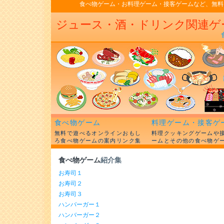
食べ物ゲーム・お料理ゲーム・接客ゲームなど、無料
ジュース・酒・ドリンク関連ゲ
食べ物ゲーム
料理ゲーム・接客ゲ
無料で遊べるオンラインおもし
料理クッキングゲームや
ろ食べ物ゲームの案内リンク集
ームとその他の食べ物ゲ
食べ物ゲーム
紹介集
お寿司１
お寿司２
お寿司３
ハンバーガー１
ハンバーガー２